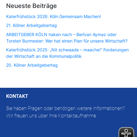
Neueste Beiträge
Katerfrühstück 2026: Köln.Gemeinsam.Machen!
21. Kölner Arbeitgebertag
ARBEITGEBER KÖLN haken nach – Berîvan Aymaz oder
Torsten Burmester: Wer hat einen Plan für unsere Wirtschaft?
Katerfrühstück 2025: „Nit schwaade – maache!“ Forderungen
der Wirtschaft an die Kommunalpolitik
20. Kölner Arbeitgebertag
KONTAKT
Sie haben Fragen oder benötigen weitere Informationen?
Wir freuen uns über Ihre Kontaktaufnahme.