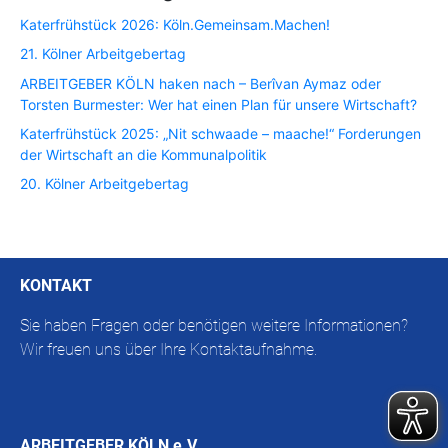
Katerfrühstück 2026: Köln.Gemeinsam.Machen!
21. Kölner Arbeitgebertag
ARBEITGEBER KÖLN haken nach – Berîvan Aymaz oder
Torsten Burmester: Wer hat einen Plan für unsere Wirtschaft?
Katerfrühstück 2025: „Nit schwaade – maache!“ Forderungen
der Wirtschaft an die Kommunalpolitik
20. Kölner Arbeitgebertag
KONTAKT
Sie haben Fragen oder benötigen weitere Informationen?
Wir freuen uns über Ihre Kontaktaufnahme.
ARBEITGEBER KÖLN e.V.