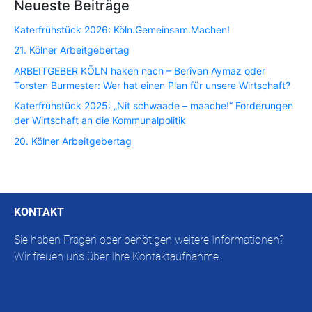
Neueste Beiträge
Katerfrühstück 2026: Köln.Gemeinsam.Machen!
21. Kölner Arbeitgebertag
ARBEITGEBER KÖLN haken nach – Berîvan Aymaz oder
Torsten Burmester: Wer hat einen Plan für unsere Wirtschaft?
Katerfrühstück 2025: „Nit schwaade – maache!“ Forderungen
der Wirtschaft an die Kommunalpolitik
20. Kölner Arbeitgebertag
KONTAKT
Sie haben Fragen oder benötigen weitere Informationen?
Wir freuen uns über Ihre Kontaktaufnahme.