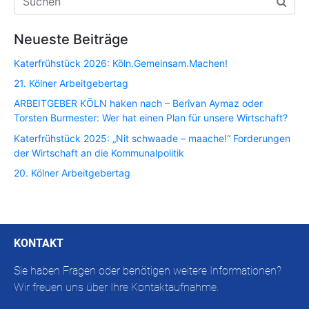
Neueste Beiträge
Katerfrühstück 2026: Köln.Gemeinsam.Machen!
21. Kölner Arbeitgebertag
ARBEITGEBER KÖLN haken nach – Berîvan Aymaz oder
Torsten Burmester: Wer hat einen Plan für unsere Wirtschaft?
Katerfrühstück 2025: „Nit schwaade – maache!“ Forderungen
der Wirtschaft an die Kommunalpolitik
20. Kölner Arbeitgebertag
KONTAKT
Sie haben Fragen oder benötigen weitere Informationen?
Wir freuen uns über Ihre Kontaktaufnahme.